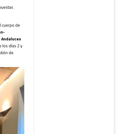
opuestas
el cuerpo de
án-
l Andaluces
 los días 2 y
stión de