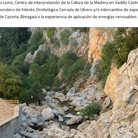
 como, Centro de Interpretación de la Cultura de la Madera en Vadillo Castri
, Sendero de Interés Ornitológico Cerrada de Utrero y/o intercambio de exp
de Cazorla, Almagaia o la experiencia de aplicación de energías renovables