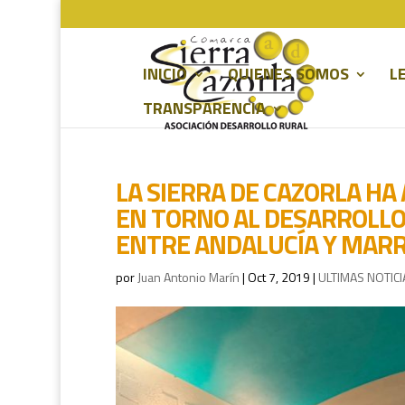
INICIO
QUIENES SOMOS
L
TRANSPARENCIA
LA SIERRA DE CAZORLA HA
EN TORNO AL DESARROLLO
ENTRE ANDALUCÍA Y MAR
por
Juan Antonio Marín
|
Oct 7, 2019
|
ULTIMAS NOTICI