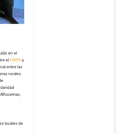
uído en el
tre el
FAMSI
y
nal entre las
unas rurales
de
idaridad
 Alhucemas,
es locales de