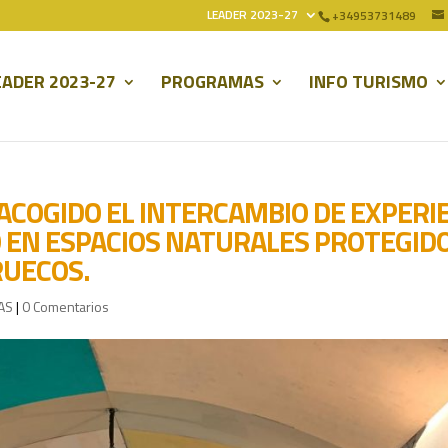
LEADER 2023-27
+34953731489
EADER 2023-27
PROGRAMAS
INFO TURISMO
 ACOGIDO EL INTERCAMBIO DE EXPERI
 EN ESPACIOS NATURALES PROTEGIDO
RUECOS.
AS
|
0 Comentarios