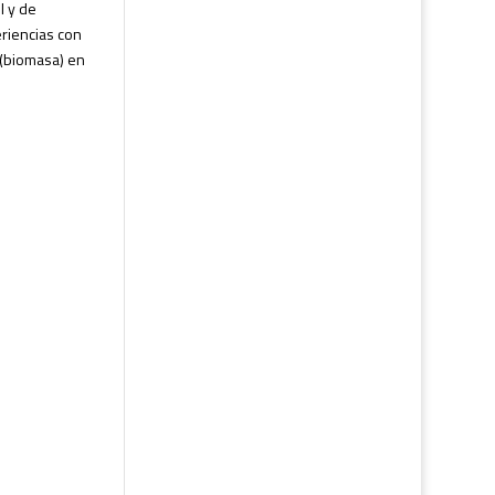
l y de
eriencias con
 (biomasa) en