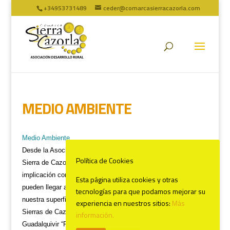
+34953731489
ceder@comarcasierracazorla.com
MEDIO AMBIENTE
Medio Ambiente
Desde la Asociación de Desarrollo Rural de la Comarca de la
Política de Cookies
Sierra de Cazorla, se ha tenido desde siempre una elevada
implicación con los problemas ambientales que afectan o
Esta página utiliza cookies y otras
pueden llegar a afectar a nuestro territorio. Con el 40 % de
tecnologías para que podamos mejorar su
nuestra superficie perteneciente al Parque Natural de las
experiencia en nuestros sitios:
Más
Sierras de Cazorla, Segura y las Villas, el Paraje Natural Alto
información.
Guadalquivir “Puente de la Cerrada” y con una amplia