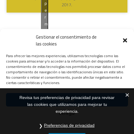
p
2017.
e
r
m
i
Gestionar el consentimiento de
t
las cookies
i
r
Para ofrecer las mejores experiencias, utilizamos tecnologías como las
e
cookies para almacenar y/o acceder a la información del dispositivo. El
s
consentimiento de estas tecnologías nos permitirá procesar datos como el
t
comportamiento de navegación o las identificaciones únicas en este sitio.
No consentir o retirar el consentimiento, puede afectar negativamente a
e
ciertas características y funciones.
c
o
Revisa tus preferencias de privacidad para revisar
n
Aceptar
las cookies que utilizamos para mejorar tu
t
experiencia.
Denegar
e
n
Preferencias de privacidad
Ver preferencias
i
d