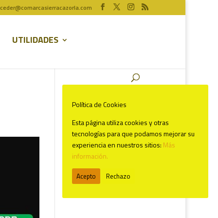
ceder@comarcasierracazorla.com
UTILIDADES
Política de Cookies
Esta página utiliza cookies y otras
Comentarios recientes
tecnologías para que podamos mejorar su
experiencia en nuestros sitios:
Más
información.
Acepto
Rechazo