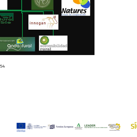
354
S