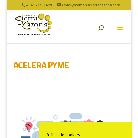
+34953731489
ceder@comarcasierracazorla.com
ACELERA PYME
Política de Cookies