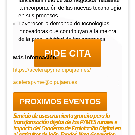
funcionamineto de sus negocios mediante
la incorporación de las nuevas teconología
en sus procesos
Favorecer la demanda de tecnologías
innovadoras que contribuyan a la mejora
de la productividad de las empresas
PIDE CITA
Más información:
https://acelerapyme.dipujaen.es/
acelerapyme@dipujaen.es
PROXIMOS EVENTOS
Servicio de asesoramiento gratuito para la
transformación digital de las PYMES rurales e
impacto del Cuaderno de Explotación Digital en
el agricultor de Jaén. Fondos Next Generation