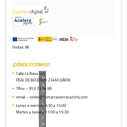
Visitas: 86
¿DÓNDE ESTAMOS?
Calle La Nava s/n
H
PEAL DE BECERRO 23460 (JÁEN)
a
Tlfno – 953 73 14 89
z
email – ceder@comarcasierracazorla.com
c
l
Lunes a viernes: 8:30 a 15:00
i
Martes y Jueves: 17:00 a 19:30
c
p