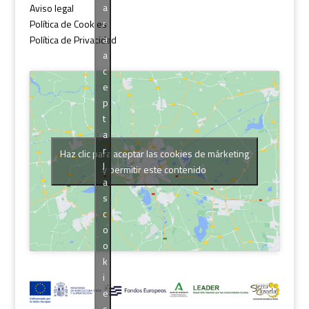
a
Aviso legal
r
Política de Cookies
a
Política de Privacidad
a
c
e
p
t
a
r
Haz clic para aceptar las cookies de márketing
l
y permitir este contenido
a
s
c
o
o
k
i
e
s