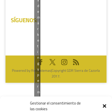
d
e
m
SÍGUENOS
:
á
r
k
e
t
i
n
g
y
Powered by Redsistemas|Copyright GDR Sierra de Cazorla
p
2017.
e
r
m
i
Gestionar el consentimiento de
t
las cookies
i