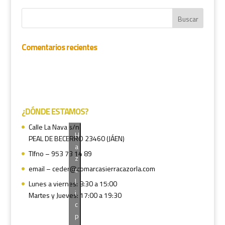
Comentarios recientes
¿DÓNDE ESTAMOS?
Calle La Nava s/n
H
PEAL DE BECERRO 23460 (JÁEN)
a
Tlfno – 953 73 14 89
z
email – ceder@comarcasierracazorla.com
c
l
Lunes a viernes: 8:30 a 15:00
i
Martes y Jueves: 17:00 a 19:30
c
p