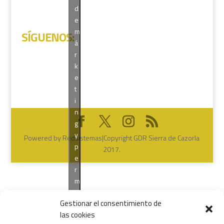
d
e
m
SÍGUENOS
:
á
r
k
e
t
i
n
g
y
Powered by Redsistemas|Copyright GDR Sierra de Cazorla
p
2017.
e
r
m
i
Gestionar el consentimiento de
t
las cookies
i