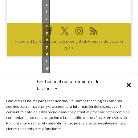
e
t
i
n
g
y
Powered by Redsistemas|Copyright GDR Sierra de Cazorla
p
2017.
e
r
m
i
Gestionar el consentimiento de
t
las cookies
i
r
Para ofrecer las mejores experiencias, utilizamos tecnologías como las
e
cookies para almacenar y/o acceder a la información del dispositivo. El
s
consentimiento de estas tecnologías nos permitirá procesar datos como el
t
comportamiento de navegación o las identificaciones únicas en este sitio.
No consentir o retirar el consentimiento, puede afectar negativamente a
e
ciertas características y funciones.
c