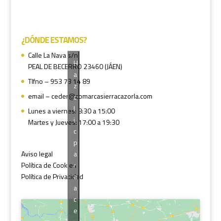
¿DÓNDE ESTAMOS?
Calle La Nava s/n
H
PEAL DE BECERRO 23460 (JÁEN)
a
Tlfno – 953 73 14 89
z
email – ceder@comarcasierracazorla.com
c
l
Lunes a viernes: 8:30 a 15:00
i
Martes y Jueves: 17:00 a 19:30
c
p
a
Aviso legal
r
Política de Cookies
a
Política de Privacidad
a
c
e