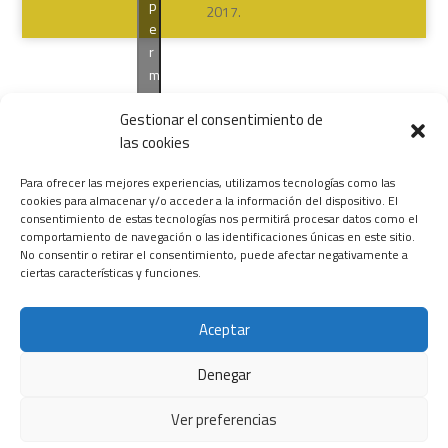
p
2017.
e
r
m
i
Gestionar el consentimiento de
t
las cookies
i
r
Para ofrecer las mejores experiencias, utilizamos tecnologías como las
e
cookies para almacenar y/o acceder a la información del dispositivo. El
s
consentimiento de estas tecnologías nos permitirá procesar datos como el
t
comportamiento de navegación o las identificaciones únicas en este sitio.
No consentir o retirar el consentimiento, puede afectar negativamente a
e
ciertas características y funciones.
c
o
n
Aceptar
t
Denegar
e
n
Ver preferencias
i
d