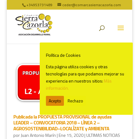
+34953731489
ceder@comarcasierracazorla.com
Política de Cookies
Esta página utiliza cookies y otras
tecnologías para que podamos mejorar su
experiencia en nuestros sitios:
Más
información.
Acepto
Rechazo
Publicada la PROPUESTA PROVISIONAL de ayudas
LEADER – CONVOCATORIA 2018 – LÍNEA 2 –
AGROSOSTENIBILIDAD–LOCALÍZATE y AMBIENTA
por
Juan Antonio Marín
|
Ene 15, 2020
|
ULTIMAS NOTICIAS