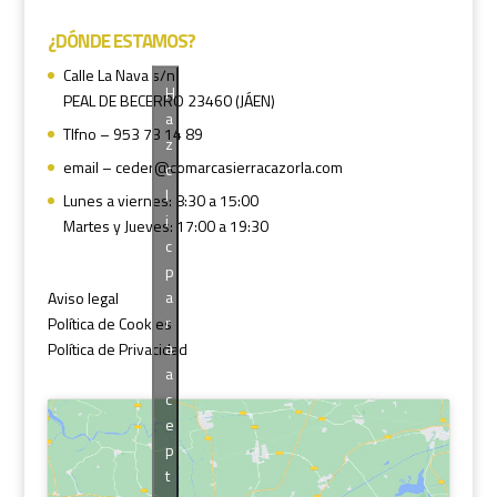
¿DÓNDE ESTAMOS?
Calle La Nava s/n
H
PEAL DE BECERRO 23460 (JÁEN)
a
Tlfno – 953 73 14 89
z
email – ceder@comarcasierracazorla.com
c
l
Lunes a viernes: 8:30 a 15:00
i
Martes y Jueves: 17:00 a 19:30
c
p
a
Aviso legal
r
Política de Cookies
a
Política de Privacidad
a
c
e
p
t