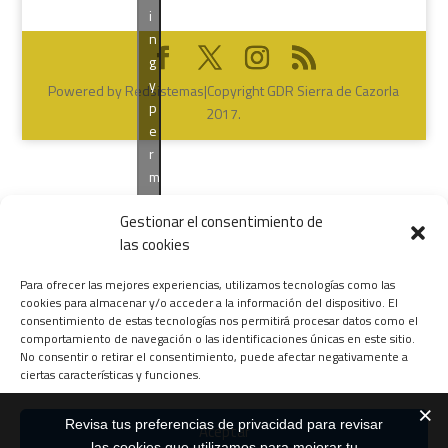
i
n
g
y
Powered by Redsistemas|Copyright GDR Sierra de Cazorla
p
2017.
e
r
m
i
Gestionar el consentimiento de
t
las cookies
i
r
Para ofrecer las mejores experiencias, utilizamos tecnologías como las
e
cookies para almacenar y/o acceder a la información del dispositivo. El
s
consentimiento de estas tecnologías nos permitirá procesar datos como el
t
comportamiento de navegación o las identificaciones únicas en este sitio.
No consentir o retirar el consentimiento, puede afectar negativamente a
e
ciertas características y funciones.
c
o
Revisa tus preferencias de privacidad para revisar
n
Aceptar
las cookies que utilizamos para mejorar tu