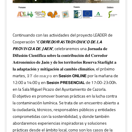
Continuando con las actividades del proyecto LEADER de
Cooperación “𝑪𝙊𝑹𝙍𝑬𝘿𝑶𝙍 𝘼𝑺𝙏𝑹𝙊𝑵𝙊́𝑴𝙄𝑪𝙊 𝘿𝑬 𝑳𝘼
𝙋𝑹𝙊𝑽𝙄𝑵𝘾𝑰𝘼 𝘿𝑬 𝑱𝘼𝑬́𝙉”, celebraremos una 𝐉𝐨𝐫𝐧𝐚𝐝𝐚 𝐝𝐞
𝐃𝐢𝐟𝐮𝐬𝐢𝐨́𝐧 𝐂𝐢𝐞𝐧𝐭𝐢́𝐟𝐢𝐜𝐚 𝐬𝐨𝐛𝐫𝐞 𝐥𝐚 𝐜𝐨𝐧𝐭𝐫𝐢𝐛𝐮𝐜𝐢𝐨́𝐧 𝐝𝐞𝐥 𝐂𝐨𝐫𝐫𝐞𝐝𝐨𝐫
𝐀𝐬𝐭𝐫𝐨𝐧𝐨́𝐦𝐢𝐜𝐨 𝐝𝐞 𝐉𝐚𝐞́𝐧 𝐲 𝐝𝐞 𝐥𝐨𝐬 𝐭𝐞𝐫𝐫𝐢𝐭𝐨𝐫𝐢𝐨𝐬 𝐑𝐞𝐬𝐞𝐫𝐯𝐚 𝐒𝐭𝐚𝐫𝐥𝐢𝐠𝐡𝐭 𝐚
𝐥𝐚 𝐚𝐝𝐚𝐩𝐭𝐚𝐜𝐢𝐨́𝐧 𝐲 𝐦𝐢𝐭𝐢𝐠𝐚𝐜𝐢𝐨́𝐧 𝐚𝐥 𝐜𝐚𝐦𝐛𝐢𝐨 𝐜𝐥𝐢𝐦𝐚́𝐭𝐢𝐜𝐨, el próximo
martes, 𝟚𝟟 𝕕𝕖 𝕞𝕒𝕪𝕠 en 𝗦𝗲𝘀𝗶𝗼́𝗻 𝗢𝗡𝗟𝗜𝗡𝗘 por la mañana de
12:00 a 14:00 y en 𝗦𝗲𝘀𝗶𝗼́𝗻 𝗣𝗥𝗘𝗦𝗘𝗡𝗖𝗜𝗔𝗟 de 17:00-23:00h.
en la Sala Miguel Picazo del Ayuntamiento de Cazorla.
El objetivo es promover buenas prácticas en la lucha contra
la contaminación lumínica. Se trata de un encuentro abierto a
la ciudadanía, técnicos, responsables públicos y entidades
comprometidas con la sostenibilidad, y donde también
abordaremos experiencias inspiradoras y soluciones
prácticas desde el ámbito local, como son los casos de la