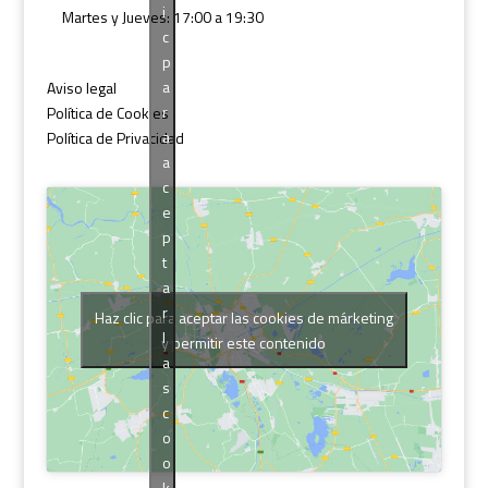
i
Martes y Jueves: 17:00 a 19:30
c
p
a
Aviso legal
r
Política de Cookies
a
Política de Privacidad
a
c
e
p
t
a
r
Haz clic para aceptar las cookies de márketing
l
y permitir este contenido
a
s
c
o
o
k