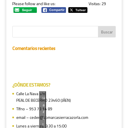
Please follow and like us:
Visitas: 29
Comentarios recientes
¿DÓNDE ESTAMOS?
Calle La Nava s/n
H
PEAL DE BECERRO 23460 (JÁEN)
a
Tlfno – 953 73 14 89
z
email – ceder@comarcasierracazorla.com
c
l
Lunes a viernes: 8:30 a 15:00