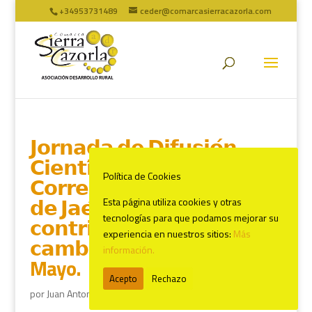
+34953731489
ceder@comarcasierracazorla.com
𝗝𝗼𝗿𝗻𝗮𝗱𝗮 𝗱𝗲 𝗗𝗶𝗳𝘂𝘀𝗶𝗼́𝗻
𝗖𝗶𝗲𝗻𝘁𝗶́𝗳𝗶𝗰𝗮 𝘀𝗼𝗯𝗿𝗲 𝗲𝗹
Política de Cookies
𝗖𝗼𝗿𝗿𝗲𝗱𝗼𝗿 𝗔𝘀𝘁𝗿𝗼𝗻𝗼́𝗺𝗶𝗰𝗼
𝗱𝗲 𝗝𝗮𝗲́𝗻 𝘆 𝘀𝘂
Esta página utiliza cookies y otras
tecnologías para que podamos mejorar su
𝗰𝗼𝗻𝘁𝗿𝗶𝗯𝘂𝗰𝗶𝗼́𝗻 𝗳𝗿𝗲𝗻𝘁𝗲 𝗮𝗹
experiencia en nuestros sitios:
Más
𝗰𝗮𝗺𝗯𝗶𝗼 𝗰𝗹𝗶𝗺𝗮́𝘁𝗶𝗰𝗼. 27 de
información.
Mayo.
Acepto
Rechazo
por
Juan Antonio Marín
|
May 26, 2025
|
ULTIMAS NOTICIAS