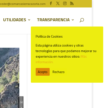
ceder@comarcasierracazorla.com
UTILIDADES
TRANSPARENCIA
Política de Cookies
Esta página utiliza cookies y otras
tecnologías para que podamos mejorar su
experiencia en nuestros sitios:
Más
información.
Comentarios recientes
Acepto
Rechazo
H
a