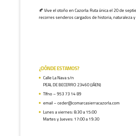
🍂 Vive el otoño en Cazorla: Ruta única el 20 de sept
recorres senderos cargados de historia, naturaleza 
¿DÓNDE ESTAMOS?
Calle La Nava s/n
PEAL DE BECERRO 23460 (JÁEN)
Tlfno – 953 73 14 89
email – ceder@comarcasierracazorla.com
Lunes a viernes: 8:30 a 15:00
Martes y Jueves: 17:00 a 19:30