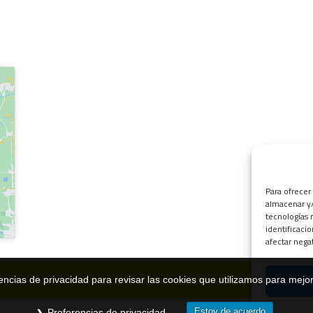
Para ofrecer
almacenar y/
tecnologías 
identificaci
afectar nega
zorla 2017.
A
encias de privacidad para revisar las cookies que utilizamos para mejor
Estoy de acuerdo
Preferencias de privacidad