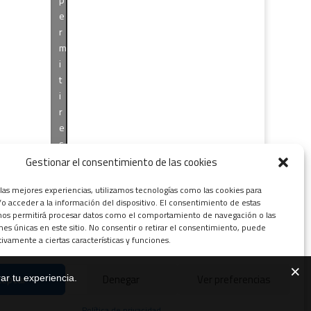
e
r
m
i
t
i
r
e
s
t
Gestionar el consentimiento de las cookies
e
 las mejores experiencias, utilizamos tecnologías como las cookies para
c
o acceder a la información del dispositivo. El consentimiento de estas
o
nos permitirá procesar datos como el comportamiento de navegación o las
n
ones únicas en este sitio. No consentir o retirar el consentimiento, puede
t
tivamente a ciertas características y funciones.
e
n
ceptar
Denegar
Ver preferencias
ar tu experiencia.
i
d
Política de privacidad