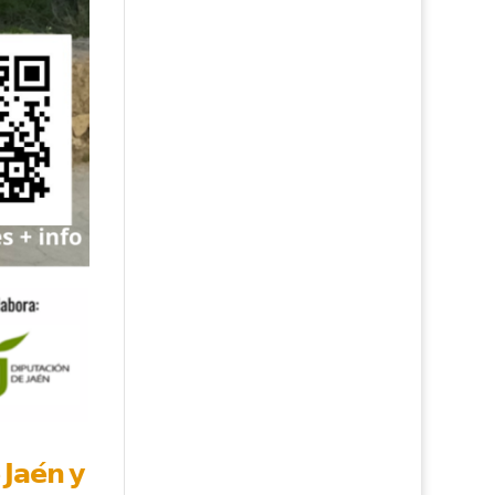
 𝗝𝗮𝗲́𝗻 𝘆