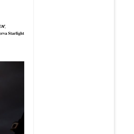
𝙉”,
𝐫𝐯𝐚 𝐒𝐭𝐚𝐫𝐥𝐢𝐠𝐡𝐭