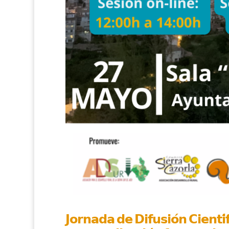
𝗝𝗼𝗿𝗻𝗮𝗱𝗮 𝗱𝗲 𝗗𝗶𝗳𝘂𝘀𝗶𝗼́𝗻 𝗖𝗶𝗲𝗻𝘁𝗶