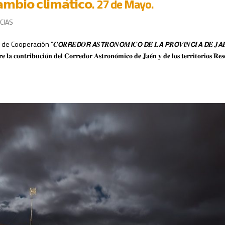
 𝗰𝗮𝗺𝗯𝗶𝗼 𝗰𝗹𝗶𝗺𝗮́𝘁𝗶𝗰𝗼. 27 de Mayo.
CIAS
ción “𝑪𝙊𝑹𝙍𝑬𝘿𝑶𝙍 𝘼𝑺𝙏𝑹𝙊𝑵𝙊́𝑴𝙄𝑪𝙊 𝘿𝑬 𝑳𝘼 𝙋𝑹𝙊𝑽𝙄𝑵𝘾𝑰𝘼 𝘿𝑬 𝑱𝘼𝑬́
𝐨𝐧𝐭𝐫𝐢𝐛𝐮𝐜𝐢𝐨́𝐧 𝐝𝐞𝐥 𝐂𝐨𝐫𝐫𝐞𝐝𝐨𝐫 𝐀𝐬𝐭𝐫𝐨𝐧𝐨́𝐦𝐢𝐜𝐨 𝐝𝐞 𝐉𝐚𝐞́𝐧 𝐲 𝐝𝐞 𝐥𝐨𝐬 𝐭𝐞𝐫𝐫𝐢𝐭𝐨𝐫𝐢𝐨𝐬 𝐑𝐞𝐬𝐞