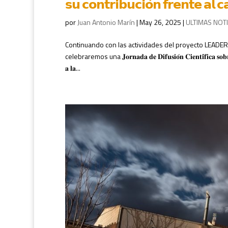
𝘀𝘂 𝗰𝗼𝗻𝘁𝗿𝗶𝗯𝘂𝗰𝗶𝗼́𝗻 𝗳𝗿𝗲𝗻𝘁𝗲 𝗮𝗹
por
Juan Antonio Marín
|
May 26, 2025
|
ULTIMAS NOTI
Continuando con las actividades del proyecto LEADER de Coopera
celebraremos una 𝐉𝐨𝐫𝐧𝐚𝐝𝐚 𝐝𝐞 𝐃𝐢𝐟𝐮𝐬𝐢𝐨́𝐧 𝐂𝐢𝐞𝐧𝐭𝐢́𝐟𝐢𝐜𝐚 𝐬𝐨𝐛𝐫𝐞 𝐥𝐚 𝐜
𝐚 𝐥𝐚...