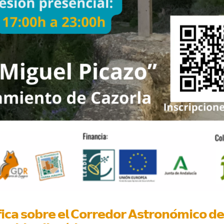
́𝗳𝗶𝗰𝗮 𝘀𝗼𝗯𝗿𝗲 𝗲𝗹 𝗖𝗼𝗿𝗿𝗲𝗱𝗼𝗿 𝗔𝘀𝘁𝗿𝗼𝗻𝗼́𝗺𝗶𝗰𝗼 𝗱𝗲