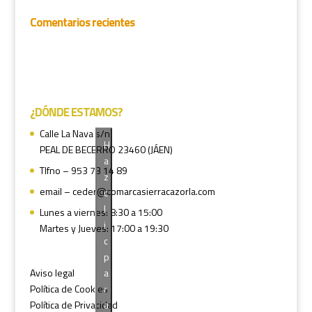
Comentarios recientes
¿DÓNDE ESTAMOS?
Calle La Nava s/n
H
PEAL DE BECERRO 23460 (JÁEN)
a
Tlfno – 953 73 14 89
z
email – ceder@comarcasierracazorla.com
c
l
Lunes a viernes: 8:30 a 15:00
i
Martes y Jueves: 17:00 a 19:30
c
p
a
Aviso legal
r
Política de Cookies
a
Política de Privacidad