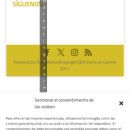
m
SÍGUENOS
:
á
r
k
e
t
i
n
g
y
Powered by Redsistemas|Copyright GDR Sierra de Cazorla
p
2017.
e
r
m
i
Gestionar el consentimiento de
t
las cookies
i
r
Para ofrecer las mejores experiencias, utilizamos tecnologías como las
e
cookies para almacenar y/o acceder a la información del dispositivo. El
s
consentimiento de estas tecnologías nos permitirá procesar datos como el