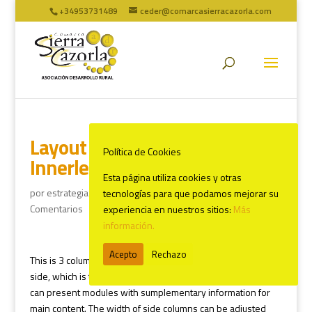
+34953731489
ceder@comarcasierracazorla.com
Layout variation Left |
Política de Cookies
Innerleft | Center
Esta página utiliza cookies y otras
por
estrategia2020
|
Abr 1, 2011
|
Layout Variations
|
0
tecnologías para que podamos mejorar su
Comentarios
experiencia en nuestros sitios:
Más
información.
Acepto
Rechazo
This is 3 columns layout with content presented on the right
side, which is typical for blog sites. On left side columns you
can present modules with sumplementary information for
main content. The width of side columns can be adjusted