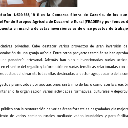
ctarán 1.629.335,18 € en la Comarca Sierra de Cazorla, de los que 
l Fondo Europeo Agrícola de Desarrollo Rural (FEADER) y por fondos d
 puesta en marcha de estas inversiones es de once puestos de trabaj
iativas privadas. Cabe destacar varios proyectos de gran inversión de
stalación de una granja avícola. Entre otros proyectos también se han aproba
 y una panadería artesanal. Además han sido subvencionadas varias accion
n en el sector del regadío y la formación en varias temáticas relacionadas con 
roductos del olivar etc todas ellas destinadas al sector agropecuario de la co
yectos promovidos por asociaciones sin ánimo de lucro como son la creació
ontanar o la organización varias actividades formativas, culturales y deportiv
úblico son la restauración de varias áreas forestales degradadas y la mejora
ento de varios caminos rurales mediante vados inundables y para facilita