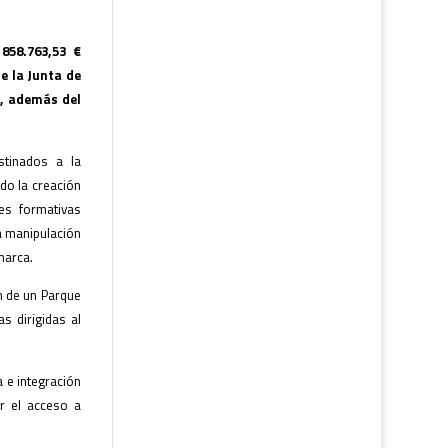
858.763,53 €
e la Junta de
o, además del
stinados a la
do la creación
es formativas
la manipulación
marca.
n de un Parque
as dirigidas al
 e integración
r el acceso a