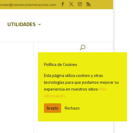
ceder@comarcasierracazorla.com
UTILIDADES
Política de Cookies
Esta página utiliza cookies y otras
Comentarios recientes
tecnologías para que podamos mejorar su
experiencia en nuestros sitios:
Más
información.
Acepto
Rechazo