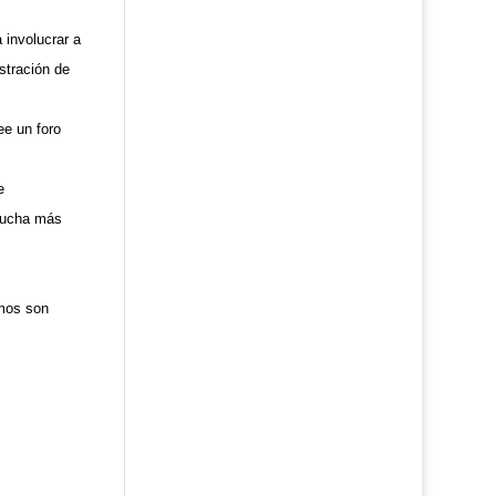
 involucrar a
stración de
ee un foro
e
 mucha más
emos son