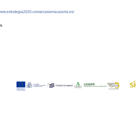
/www.estrategia2020.comarcasierracazorla.es/
14
S