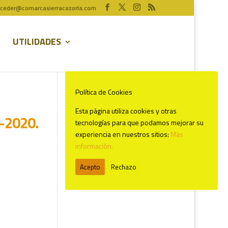
ceder@comarcasierracazorla.com
UTILIDADES
Política de Cookies
Esta página utiliza cookies y otras
-2020.
tecnologías para que podamos mejorar su
experiencia en nuestros sitios:
Más
Comentarios recientes
información.
Acepto
Rechazo