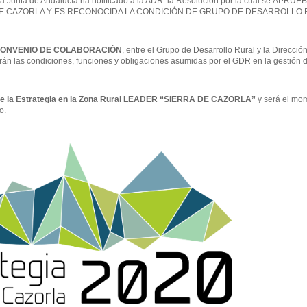
la Junta de Andalucía ha notificado a la ADR la Resolución por la cual se
APRUEB
E CAZORLA Y ES RECONOCIDA LA CONDICIÓN DE GRUPO DE DESARROLLO R
ONVENIO DE COLABORACIÓN
, entre el Grupo de Desarrollo Rural y la Direcció
arán las condiciones, funciones y obligaciones asumidas por el GDR en la gestión
e la Estrategia en la Zona Rural LEADER “SIERRA DE CAZORLA”
y será el mo
o.