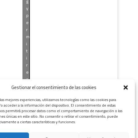
g
y
p
e
r
m
i
t
i
r
e
s
t
Gestionar el consentimiento de las cookies
e
 las mejores experiencias, utilizamos tecnologías como las cookies para
c
o acceder a la información del dispositivo. El consentimiento de estas
o
nos permitirá procesar datos como el comportamiento de navegación o las
n
ones únicas en este sitio. No consentir o retirar el consentimiento, puede
t
tivamente a ciertas características y funciones.
e
n