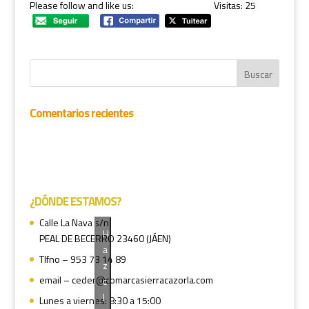
Please follow and like us:
Visitas: 25
Comentarios recientes
¿DÓNDE ESTAMOS?
Calle La Nava s/n
H
PEAL DE BECERRO 23460 (JÁEN)
a
Tlfno – 953 73 14 89
z
email – ceder@comarcasierracazorla.com
c
l
Lunes a viernes: 8:30 a 15:00