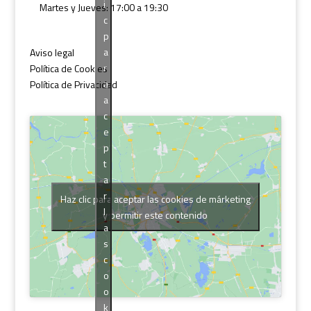
i
Martes y Jueves: 17:00 a 19:30
c
p
a
Aviso legal
r
Política de Cookies
a
Política de Privacidad
a
c
e
p
t
a
r
Haz clic para aceptar las cookies de márketing
l
y permitir este contenido
a
s
c
o
o
k