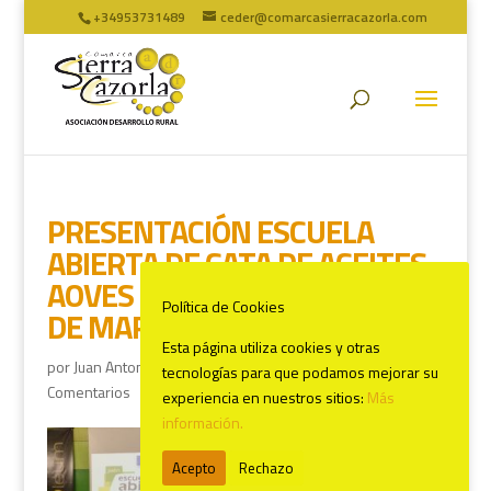
+34953731489
ceder@comarcasierracazorla.com
PRESENTACIÓN ESCUELA
ABIERTA DE CATA DE ACEITES
AOVES DE JAÉN, MENGÍBAR, 1
Política de Cookies
DE MARZO
Esta página utiliza cookies y otras
por
Juan Antonio Marín
|
Mar 1, 2022
|
ULTIMAS NOTICIAS
|
0
tecnologías para que podamos mejorar su
Comentarios
experiencia en nuestros sitios:
Más
información.
Acepto
Rechazo