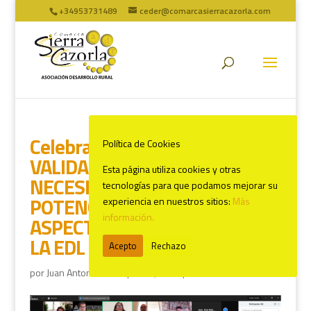
+34953731489
ceder@comarcasierracazorla.com
Celebrado el TALLER ONLINE
Política de Cookies
VALIDACIÓN PRIORIZACIÓN
Esta página utiliza cookies y otras
NECESIDADES,
tecnologías para que podamos mejorar su
POTENCIALIDADES Y
experiencia en nuestros sitios:
Más
información.
ASPECTOS INNOVADORES DE
LA EDL SIERRA CAZORLA 2027
Acepto
Rechazo
por
Juan Antonio Marín
|
Jul 10, 2024
|
ULTIMAS NOTICIAS