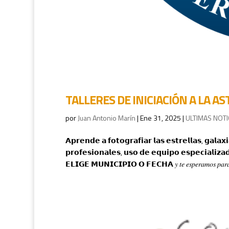
TALLERES DE INICIACIÓN A LA A
por
Juan Antonio Marín
|
Ene 31, 2025
|
ULTIMAS NOTI
𝗔𝗽𝗿𝗲𝗻𝗱𝗲 𝗮 𝗳𝗼𝘁𝗼𝗴𝗿𝗮𝗳𝗶𝗮𝗿 𝗹𝗮𝘀 𝗲𝘀𝘁𝗿𝗲𝗹𝗹𝗮𝘀, 𝗴𝗮𝗹𝗮
𝗽𝗿𝗼𝗳𝗲𝘀𝗶𝗼𝗻𝗮𝗹𝗲𝘀, 𝘂𝘀𝗼 𝗱𝗲 𝗲𝗾𝘂𝗶𝗽𝗼 𝗲𝘀𝗽𝗲𝗰𝗶𝗮𝗹𝗶𝘇𝗮𝗱
𝗘𝗟𝗜𝗚𝗘 𝗠𝗨𝗡𝗜𝗖𝗜𝗣𝗜𝗢 𝗢 𝗙𝗘𝗖𝗛𝗔 𝑦 𝑡𝑒 𝑒𝑠𝑝𝑒𝑟𝑎𝑚𝑜𝑠 𝑝𝑎𝑟𝑎 𝑑𝑒