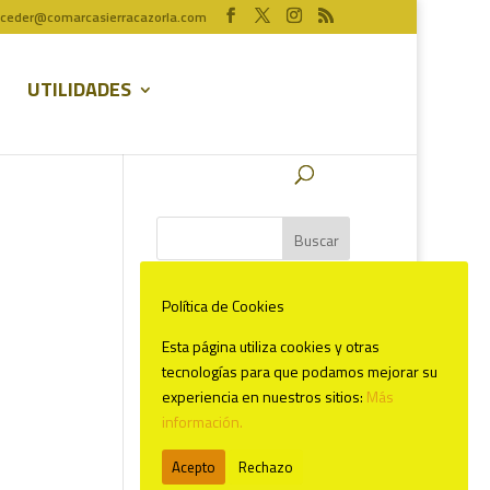
ceder@comarcasierracazorla.com
UTILIDADES
Comentarios recientes
Política de Cookies
Esta página utiliza cookies y otras
tecnologías para que podamos mejorar su
experiencia en nuestros sitios:
Más
información.
Acepto
Rechazo