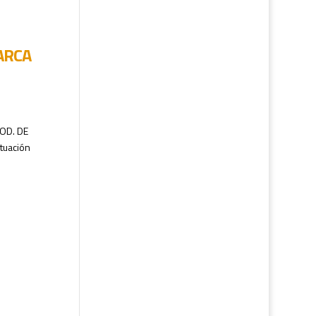
ARCA
OD. DE
tuación