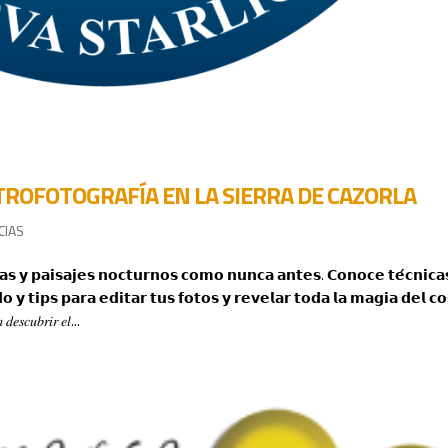
STROFOTOGRAFÍA EN LA SIERRA DE CAZORLA
CIAS
𝗶𝗮𝘀 𝘆 𝗽𝗮𝗶𝘀𝗮𝗷𝗲𝘀 𝗻𝗼𝗰𝘁𝘂𝗿𝗻𝗼𝘀 𝗰𝗼𝗺𝗼 𝗻𝘂𝗻𝗰𝗮 𝗮𝗻𝘁𝗲𝘀. 𝗖𝗼𝗻𝗼𝗰𝗲 𝘁𝗲́𝗰𝗻𝗶𝗰𝗮
𝗼 𝘆 𝘁𝗶𝗽𝘀 𝗽𝗮𝗿𝗮 𝗲𝗱𝗶𝘁𝗮𝗿 𝘁𝘂𝘀 𝗳𝗼𝘁𝗼𝘀 𝘆 𝗿𝗲𝘃𝗲𝗹𝗮𝗿 𝘁𝗼𝗱𝗮 𝗹𝗮 𝗺𝗮𝗴𝗶𝗮 𝗱𝗲𝗹 𝗰
𝑠𝑐𝑢𝑏𝑟𝑖𝑟 𝑒𝑙...