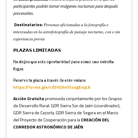
participantes podrán tomar imágenes nocturnas para después
procesarlas.
Destinatarios:
𝑃𝑒𝑟𝑠𝑜𝑛𝑎𝑠 𝑎𝑓𝑖𝑐𝑖𝑜𝑛𝑎𝑑𝑎𝑠 𝑎 𝑙𝑎 𝑓𝑜𝑡𝑜𝑔𝑟𝑎𝑓𝑖́𝑎 𝑒
𝑖𝑛𝑡𝑒𝑟𝑒𝑠𝑎𝑑𝑎𝑠 𝑒𝑛 𝑙𝑎 𝑎𝑠𝑡𝑟𝑜𝑓𝑜𝑡𝑜𝑔𝑟𝑎𝑓𝑖́𝑎 𝑑𝑒 𝑝𝑎𝑖𝑠𝑎𝑗𝑒 𝑛𝑜𝑐𝑡𝑢𝑟𝑛𝑜, 𝑐𝑜𝑛 𝑜 𝑠𝑖𝑛
𝑒𝑥𝑝𝑒𝑟𝑖𝑒𝑛𝑐𝑖𝑎 𝑝𝑟𝑒𝑣𝑖𝑎
𝗣𝗟𝗔𝗭𝗔𝗦 𝗟𝗜𝗠𝗜𝗧𝗔𝗗𝗔𝗦
N𝐨 𝐝e𝐣e𝐬 𝐪u𝐞 𝐞s𝐭a o𝐩o𝐫t𝐮n𝐢d𝐚d p𝐚s𝐞 𝐜o𝐦o u𝐧a e𝐬t𝐫e𝐥l𝐚
𝐟u𝐠a𝐳.
R𝐞s𝐞r𝐯a t𝐮 𝐩l𝐚z𝐚 𝐚 𝐭r𝐚v𝐞́s d𝐞 𝐞s𝐭e e𝐧l𝐚c𝐞:
https://forms.gle/cd5VQhnf5zagEvqLA
Acción Gratuita
promovida conjuntamente por los Grupos
de Desarrollo Rural: GDR Sierra Sur de Jaén (coordinador),
GDR Sierra de Cazorla, GDR Sierra de Segura en el Marco
del Proyecto de Cooperación para la
CREACIÓN DEL
CORREDOR ASTRONÓMICO DE JAÉN