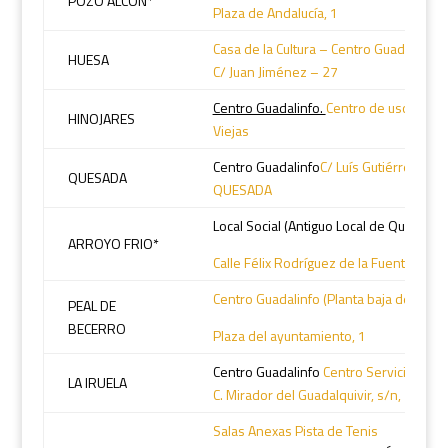
POZO ALCÓN*
Plaza de Andalucía, 1
Casa de la Cultura – Centro Guadalinfo y
HUESA
C/ Juan Jiménez – 27
Centro Guadalinfo.
Centro de usos múlti
HINOJARES
Viejas
Centro Guadalinfo
C/ Luís Gutiérrez de 
QUESADA
QUESADA
Local Social (Antiguo Local de Quercus)
ARROYO FRIO*
Calle Félix Rodríguez de la Fuente 1
Centro Guadalinfo (Planta baja del ayu
PEAL DE
BECERRO
Plaza del ayuntamiento, 1
Centro Guadalinfo
Centro Servicios Múlt
LA IRUELA
C. Mirador del Guadalquivir, s/n,
Salas Anexas Pista de Tenis