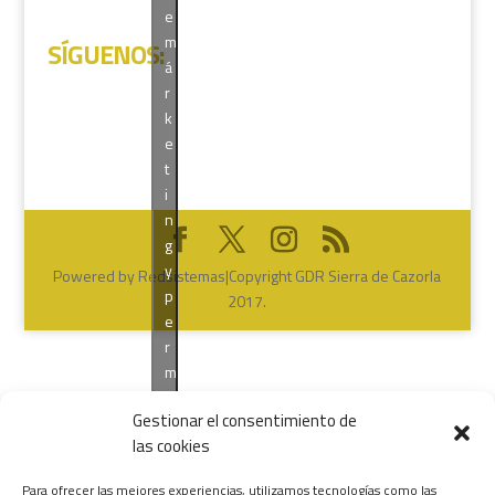
e
m
SÍGUENOS
:
á
r
k
e
t
i
n
g
y
Powered by Redsistemas|Copyright GDR Sierra de Cazorla
p
2017.
e
r
m
i
Gestionar el consentimiento de
t
las cookies
i
r
Para ofrecer las mejores experiencias, utilizamos tecnologías como las