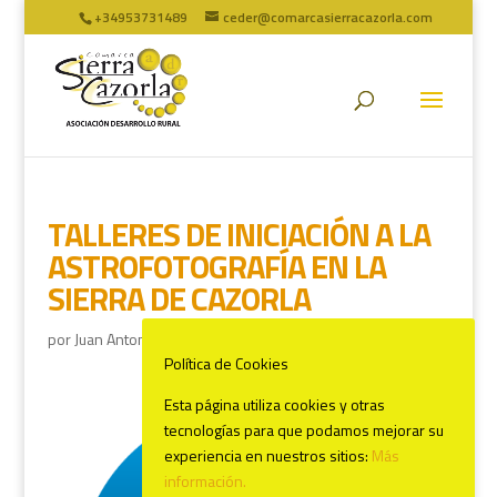
+34953731489
ceder@comarcasierracazorla.com
TALLERES DE INICIACIÓN A LA
ASTROFOTOGRAFÍA EN LA
SIERRA DE CAZORLA
por
Juan Antonio Marín
|
Ene 31, 2025
|
ULTIMAS NOTICIAS
Política de Cookies
Esta página utiliza cookies y otras
tecnologías para que podamos mejorar su
experiencia en nuestros sitios:
Más
información.