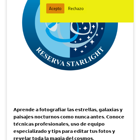
Acepto
Rechazo
𝗔𝗽𝗿𝗲𝗻𝗱𝗲 𝗮 𝗳𝗼𝘁𝗼𝗴𝗿𝗮𝗳𝗶𝗮𝗿 𝗹𝗮𝘀 𝗲𝘀𝘁𝗿𝗲𝗹𝗹𝗮𝘀, 𝗴𝗮𝗹𝗮𝘅𝗶𝗮𝘀 𝘆
𝗽𝗮𝗶𝘀𝗮𝗷𝗲𝘀 𝗻𝗼𝗰𝘁𝘂𝗿𝗻𝗼𝘀 𝗰𝗼𝗺𝗼 𝗻𝘂𝗻𝗰𝗮 𝗮𝗻𝘁𝗲𝘀. 𝗖𝗼𝗻𝗼𝗰𝗲
𝘁𝗲́𝗰𝗻𝗶𝗰𝗮𝘀 𝗽𝗿𝗼𝗳𝗲𝘀𝗶𝗼𝗻𝗮𝗹𝗲𝘀, 𝘂𝘀𝗼 𝗱𝗲 𝗲𝗾𝘂𝗶𝗽𝗼
𝗲𝘀𝗽𝗲𝗰𝗶𝗮𝗹𝗶𝘇𝗮𝗱𝗼 𝘆 𝘁𝗶𝗽𝘀 𝗽𝗮𝗿𝗮 𝗲𝗱𝗶𝘁𝗮𝗿 𝘁𝘂𝘀 𝗳𝗼𝘁𝗼𝘀 𝘆
𝗿𝗲𝘃𝗲𝗹𝗮𝗿 𝘁𝗼𝗱𝗮 𝗹𝗮 𝗺𝗮𝗴𝗶𝗮 𝗱𝗲𝗹 𝗰𝗼𝘀𝗺𝗼𝘀.