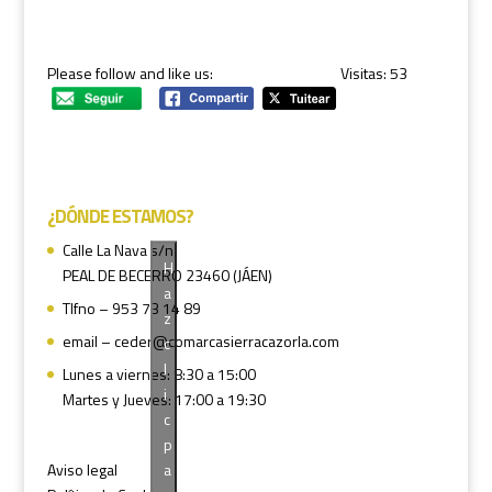
Please follow and like us:
Visitas: 53
¿DÓNDE ESTAMOS?
Calle La Nava s/n
H
PEAL DE BECERRO 23460 (JÁEN)
a
Tlfno – 953 73 14 89
z
email – ceder@comarcasierracazorla.com
c
l
Lunes a viernes: 8:30 a 15:00
i
Martes y Jueves: 17:00 a 19:30
c
p
a
Aviso legal