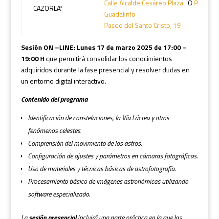
Calle Alcalde Cesáreo Plaza
Ó
Punto Vu
CAZORLA*
Guadalinfo
Paseo del Santo Cristo, 19
Sesión ON –LINE:
Lunes 17 de marzo 2025 de 17:00 –
19:00 H
que permitirá consolidar los conocimientos
adquiridos durante la fase presencial y resolver dudas en
un entorno digital interactivo.
Contenido del programa
Identificación de constelaciones, la Vía Láctea y otros
fenómenos celestes.
Comprensión del movimiento de los astros.
Configuración de ajustes y parámetros en cámaras fotográficas.
Uso de materiales y técnicas básicas de astrofotografía.
Procesamiento básico de imágenes astronómicas utilizando
software especializado.
La
sesión presencial
incluirá una parte práctica en la que los