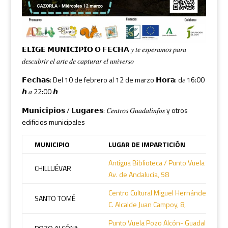
𝗘𝗟𝗜𝗚𝗘 𝗠𝗨𝗡𝗜𝗖𝗜𝗣𝗜𝗢 𝗢 𝗙𝗘𝗖𝗛𝗔 𝑦 𝑡𝑒 𝑒𝑠𝑝𝑒𝑟𝑎𝑚𝑜𝑠 𝑝𝑎𝑟𝑎
𝑑𝑒𝑠𝑐𝑢𝑏𝑟𝑖𝑟 𝑒𝑙 𝑎𝑟𝑡𝑒 𝑑𝑒 𝑐𝑎𝑝𝑡𝑢𝑟𝑎𝑟 𝑒𝑙 𝑢𝑛𝑖𝑣𝑒𝑟𝑠𝑜
𝗙𝗲𝗰𝗵𝗮𝘀: Del 10 de febrero al 12 de marzo 𝗛𝗼𝗿𝗮: d𝑒 16:00
ℎ 𝑎 22:00 ℎ
𝗠𝘂𝗻𝗶𝗰𝗶𝗽𝗶𝗼𝘀 / 𝗟𝘂𝗴𝗮𝗿𝗲𝘀: 𝐶𝑒𝑛𝑡𝑟𝑜𝑠 𝐺𝑢𝑎𝑑𝑎𝑙𝑖𝑛𝑓𝑜𝑠 y otros
edificios municipales
MUNICIPIO
LUGAR DE IMPARTICIÓN
Antigua Biblioteca / Punto Vuela Chillué
CHILLUÉVAR
Av. de Andalucia, 58
Centro Cultural Miguel Hernández
SANTO TOMÉ
C. Alcalde Juan Campoy, 8,
Punto Vuela Pozo Alcón- Guadalinfo – Ca