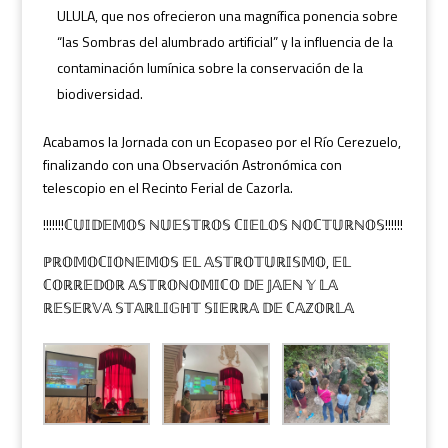
ULULA, que nos ofrecieron una magnífica ponencia sobre
“las Sombras del alumbrado artificial” y la influencia de la
contaminación lumínica sobre la conservación de la
biodiversidad.
Acabamos la Jornada con un Ecopaseo por el Río Cerezuelo,
finalizando con una Observación Astronómica con
telescopio en el Recinto Ferial de Cazorla.
!!!!!!!ℂ𝕌𝕀𝔻𝔼𝕄𝕆𝕊 ℕ𝕌𝔼𝕊𝕋ℝ𝕆𝕊 ℂ𝕀𝔼𝕃𝕆𝕊 ℕ𝕆ℂ𝕋𝕌ℝℕ𝕆𝕊!!!!!!
ℙℝ𝕆𝕄𝕆ℂ𝕀𝕆ℕ𝔼𝕄𝕆𝕊 𝔼𝕃 𝔸𝕊𝕋ℝ𝕆𝕋𝕌ℝ𝕀𝕊𝕄𝕆, 𝔼𝕃
ℂ𝕆ℝℝ𝔼𝔻𝕆ℝ 𝔸𝕊𝕋ℝ𝕆ℕ𝕆𝕄𝕀ℂ𝕆 𝔻𝔼 𝕁𝔸𝔼ℕ 𝕐 𝕃𝔸
ℝ𝔼𝕊𝔼ℝ𝕍𝔸 𝕊𝕋𝔸ℝ𝕃𝕀𝔾ℍ𝕋 𝕊𝕀𝔼ℝℝ𝔸 𝔻𝔼 ℂ𝔸ℤ𝕆ℝ𝕃𝔸