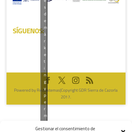
e
s
d
e
m
SÍGUENOS
:
á
r
k
e
t
i
n
g
y
Powered by Redsistemas|Copyright GDR Sierra de Cazorla
p
2017.
e
r
m
i
Gestionar el consentimiento de
t