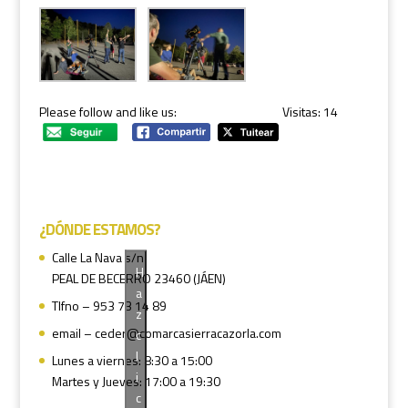
Please follow and like us:
Visitas: 14
¿DÓNDE ESTAMOS?
Calle La Nava s/n
H
PEAL DE BECERRO 23460 (JÁEN)
a
Tlfno – 953 73 14 89
z
email – ceder@comarcasierracazorla.com
c
l
Lunes a viernes: 8:30 a 15:00
i
Martes y Jueves: 17:00 a 19:30
c