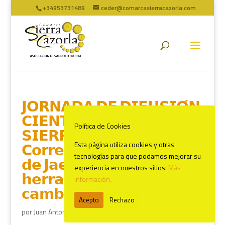
+34953731489
ceder@comarcasierracazorla.com
𝗝𝗢𝗥𝗡𝗔𝗗𝗔 𝗗𝗘 𝗗𝗜𝗙𝗨𝗦𝗜𝗢́𝗡
𝗖𝗜𝗘𝗡𝗧𝗜́𝗙𝗜𝗖𝗔 𝗘𝗡 𝗟𝗔
Política de Cookies
𝗦𝗜𝗘𝗥𝗥𝗔 𝗗𝗘 𝗖𝗔𝗭𝗢𝗥𝗟𝗔. 𝗘𝗹
𝗖𝗼𝗿𝗿𝗲𝗱𝗼𝗿 𝗔𝘀𝘁𝗿𝗼𝗻𝗼́𝗺𝗶𝗰𝗼
Esta página utiliza cookies y otras
tecnologías para que podamos mejorar su
𝗱𝗲 𝗝𝗮𝗲́𝗻 𝗰𝗼𝗺𝗼
experiencia en nuestros sitios:
Más
𝗵𝗲𝗿𝗿𝗮𝗺𝗶𝗲𝗻𝘁𝗮 𝗳𝗿𝗲𝗻𝘁𝗲 𝗮𝗹
información.
𝗰𝗮𝗺𝗯𝗶𝗼 𝗰𝗹𝗶𝗺𝗮́𝘁𝗶𝗰𝗼
Acepto
Rechazo
por
Juan Antonio Marín
|
May 28, 2025
|
ULTIMAS NOTICIAS