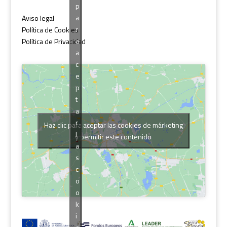
p
a
Aviso legal
r
Política de Cookies
a
Política de Privacidad
a
c
e
p
t
a
r
Haz clic para aceptar las cookies de márketing
l
y permitir este contenido
a
s
c
o
o
k
i