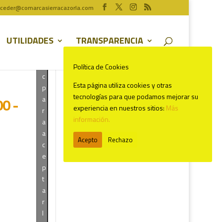
H
ceder@comarcasierracazorla.com
a
z
UTILIDADES
TRANSPARENCIA
c
l
i
Política de Cookies
c
Esta página utiliza cookies y otras
p
tecnologías para que podamos mejorar su
a
0 -
experiencia en nuestros sitios:
Más
r
información.
a
a
Comentarios recientes
Acepto
Rechazo
c
e
p
t
a
r
l